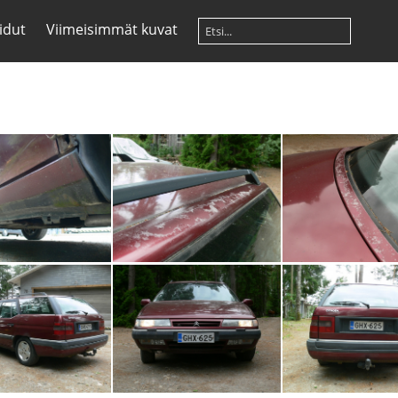
idut
Viimeisimmät kuvat
P1170613
P1170614
P117061