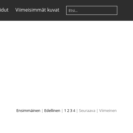
idut
Viimeisimmät kuvat
Ensimmäinen
|
Edellinen
|
1
2
3
4
| Seuraava
| Viimeinen