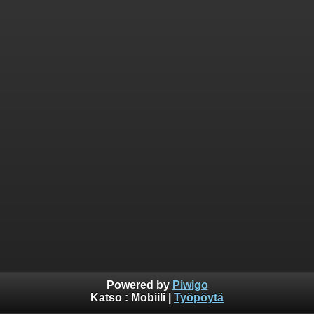
Powered by
Piwigo
Katso :
Mobiili
|
Työpöytä