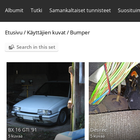
Albumit
Tutki
Samankaltaiset tunnisteet
Suositui
Etusivu
/
Käyttäjien kuvat
/
Bumper
Search in this set
BX 16 GTI '91
Desiree
5 kuvaa
5 kuvaa