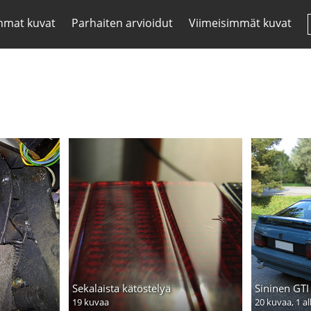
mmat kuvat
Parhaiten arvioidut
Viimeisimmät kuvat
Sekalaista kätöstelyä
Sininen GTI
19 kuvaa
20 kuvaa,
1 a