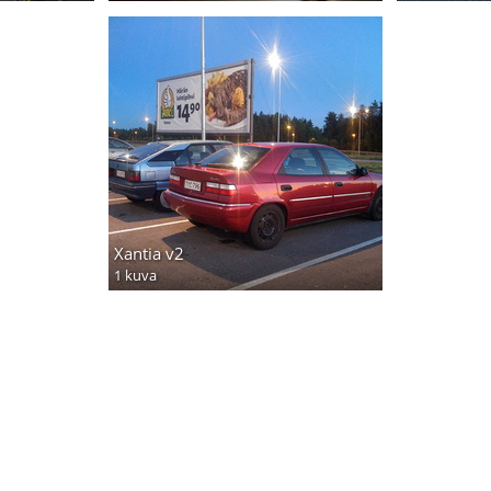
Xantia v2
1 kuva