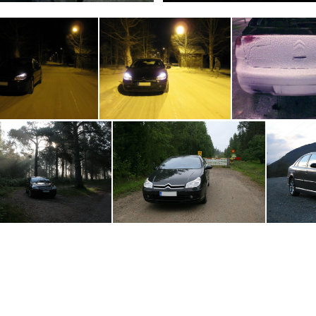
IMG_0068a.jpg
IMG_0063a.jpg
SnowyArse
16v -04 Business Pack
IMG_2449
F