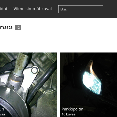
idut
Viimeisimmät kuvat
mmasta
12
uri
Parkkipoltin
vaa
10 kuvaa