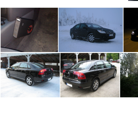
Defa
Syote.jpg
Talvitassut
Syysvahaus tehty Simonizin vahalla.
2.0i 