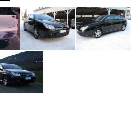
.jpg
IMG_0013.jpg
IMG_0017.jpg
emma Saanalla