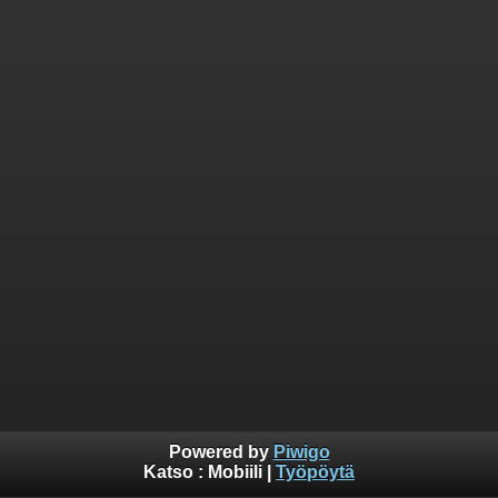
Powered by
Piwigo
Katso :
Mobiili
|
Työpöytä