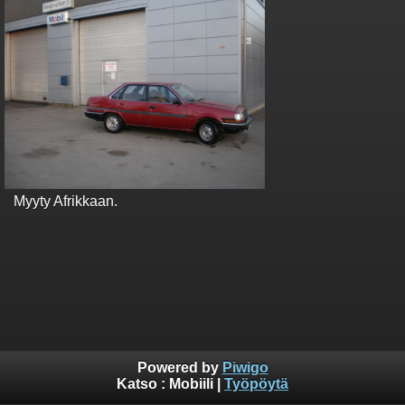
Myyty Afrikkaan.
Powered by
Piwigo
Katso :
Mobiili
|
Työpöytä