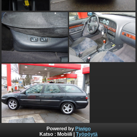
Powered by
Piwigo
Mobile.de:ssä olleet kuvat
Katso :
Mobiili
|
Työpöytä