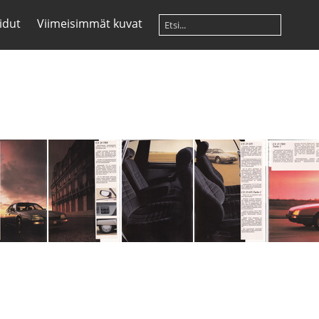
idut
Viimeisimmät kuvat
MG 0026
IMG 0027
IMG 0028
IMG 0029
IMG 0