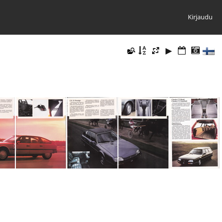
Kirjaudu
030
IMG 0031
IMG 0032
IMG 0033
IMG 0034