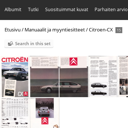
Albumit
Tutki
Suosituimmat kuvat
Parhaiten arvio
Etusivu
/
Manuaalit ja myyntiesitteet
/
Citroen-CX
15
Search in this set
IMG 0022
IMG 0023
IMG 0024
IMG 0025
I