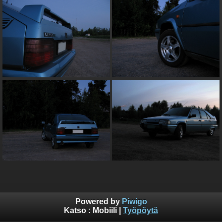
Powered by
Piwigo
Katso :
Mobiili
|
Työpöytä