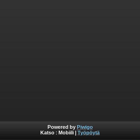
Powered by
Piwigo
Katso :
Mobiili
|
Työpöytä