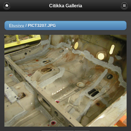
Citikka Galleria
Etusivu
/
PICT3207.JPG