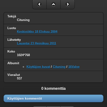
Tekijä
Cituning
Luotu
Keskiviikko 18 Elokuu 2004
Lähetetty
Lauantai 23 Heinäkuu 2011
Koko
1024*768
Albumit
Käyttäjien kuvat
/
Cituning
/
16Valve
Vierailut
937
0 kommenttia
Käyttäjien kommentit