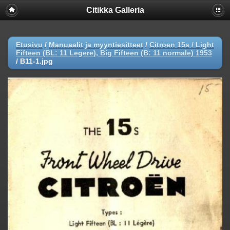
Citikka Galleria
Etusivu
/
Manuaalit ja myyntiesitteet
/
Citroen 15s / Light
Fifteen (BL: 11 Legere), Big Fifteen (B: 11 normale) 1953
/
B11-1.jpg