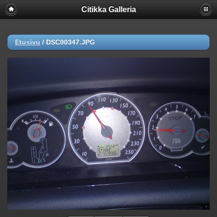
Citikka Galleria
Etusivu
/
DSC00347.JPG