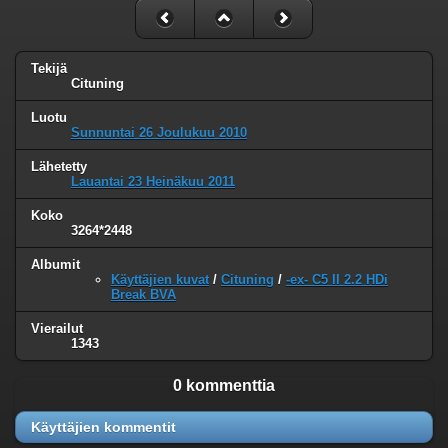
Tekijä
Cituning
Luotu
Sunnuntai 26 Joulukuu 2010
Lähetetty
Lauantai 23 Heinäkuu 2011
Koko
3264*2448
Albumit
Käyttäjien kuvat
/
Cituning
/
-ex- C5 II 2.2 HDi
Break BVA
Vierailut
1343
0 kommenttia
Käyttäjien kommentit