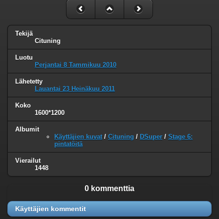
Tekijä
Cituning
Luotu
Perjantai 8 Tammikuu 2010
Lähetetty
Lauantai 23 Heinäkuu 2011
Koko
1600*1200
Albumit
Käyttäjien kuvat
/
Cituning
/
DSuper
/
Stage 6:
pintatöitä
Vierailut
1448
0 kommenttia
Käyttäjien kommentit