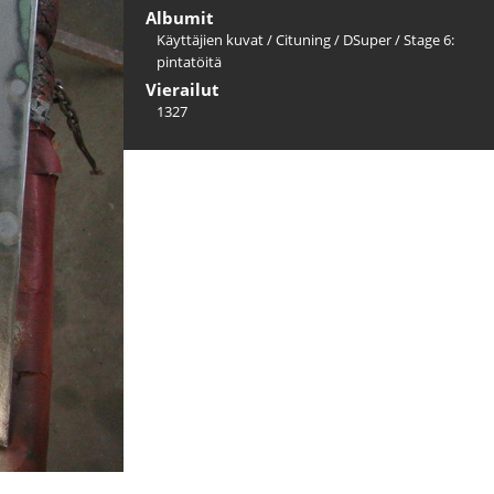
Albumit
Käyttäjien kuvat
/
Cituning
/
DSuper
/
Stage 6:
pintatöitä
Vierailut
1327