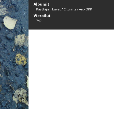
Albumit
Käyttäjien kuvat
/
Cituning
/
-ex- OKK
Vierailut
742