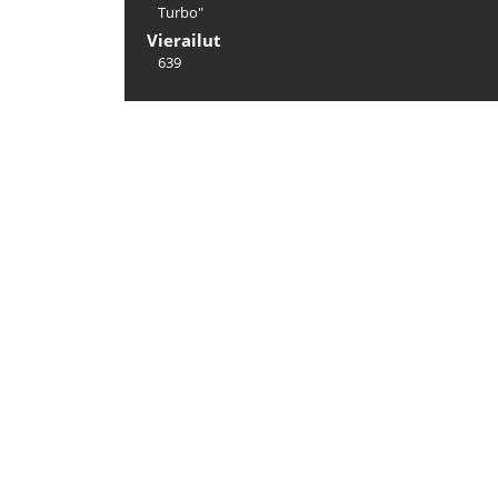
Turbo"
Vierailut
639