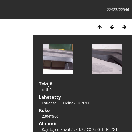
22423/22946
Tekijä
cxtb2
Lähetetty
Lauantai 23 Heinäkuu 2011
Koko
2304*960
Albumit
Käyttäjien kuvat
/
cxtb2
/
CX 25 GTI TB2 "GTI