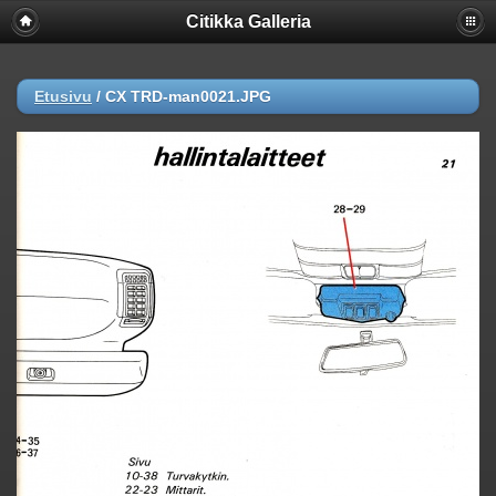
Citikka Galleria
Etusivu
/
CX TRD-man0021.JPG