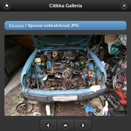
Citikka Galleria
Etusivu
/
Special nokkahihna2.JPG