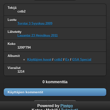
Tekijä
cxtb2
Luotu
Torstai 3 Syyskuu 2009
Lähetetty
Lauantai 23 Heinäkuu 2011
Koko
1200*794
Albumit
Käyttäjien kuvat
/
cxtb2
/
Ex
/
GSA Special
Vierailut
1214
0 kommenttia
Käyttäjien kommentit
Powered by
Piwigo