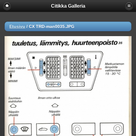
Citikka Galleria
Etusivu
/
CX TRD-man0035.JPG