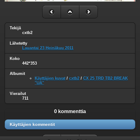
Tekijä
cxtb2
Lähetetty
Lauantai 23 Heinäkuu 2011
Koko
442*353
Albumit
Käyttäjien kuvat
/
cxtb2
/
CX 25 TRD TB2 BREAK
"UA"
Vierailut
711
0 kommenttia
Käyttäjien kommentit