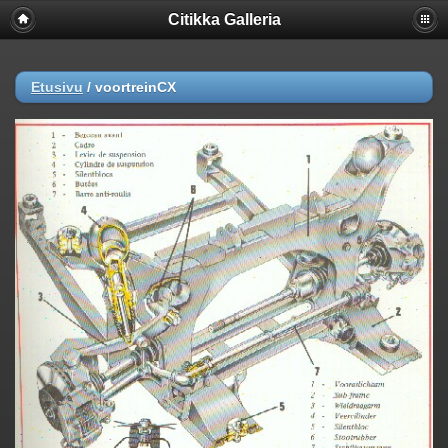
Citikka Galleria
Etusivu
/
voortreinCX