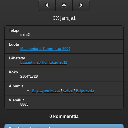
CX jarruja1
Tekijä
cxtb2
Luotu
Maanantai 5 Tammikuu 2004
Lähetetty
Lauantai 23 Heinäkuu 2011
Koko
2304*1728
Albumit
Käyttäjien kuvat
/
cxtb2
/
Kilpukoita
Vierailut
8865
0 kommenttia