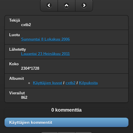
Tekijä
cxtb2
Luotu
Sunnuntai 8 Lokakuu 2006
Lähetetty
Lauantai 23 Heinäkuu 2011
Koko
2304*1728
Albumit
Käyttäjien kuvat
/
cxtb2
/
Kilpukoita
Vierailut
862
0 kommenttia
Käyttäjien kommentit