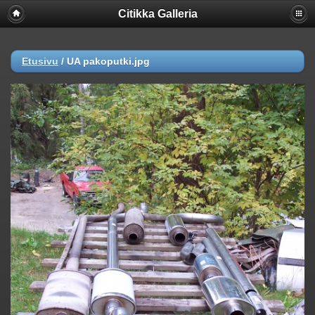
Citikka Galleria
Etusivu
/
UA pakoputki.jpg