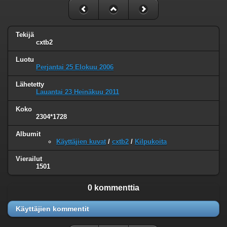
Tekijä
cxtb2
Luotu
Perjantai 25 Elokuu 2006
Lähetetty
Lauantai 23 Heinäkuu 2011
Koko
2304*1728
Albumit
Käyttäjien kuvat
/
cxtb2
/
Kilpukoita
Vierailut
1501
0 kommenttia
Käyttäjien kommentit