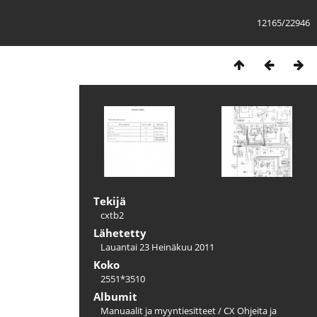
12165/22946
Tekijä
cxtb2
Lähetetty
Lauantai 23 Heinäkuu 2011
Koko
2551*3510
Albumit
Manuaalit ja myyntiesitteet
/
CX Ohjeita ja