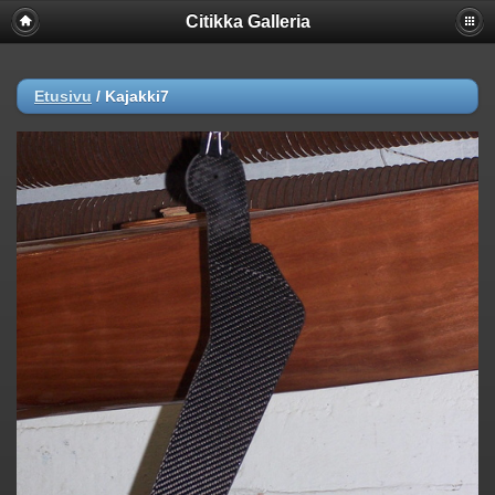
Citikka Galleria
Etusivu
/
Kajakki7