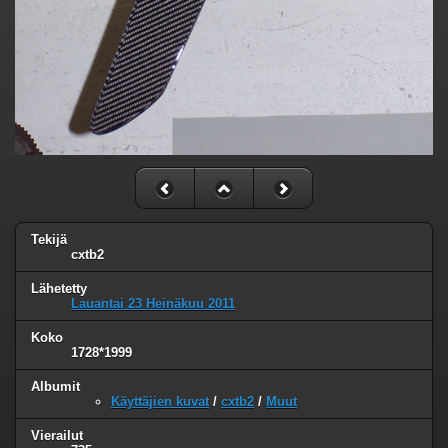
Tekijä
cxtb2
Lähetetty
Lauantai 23 Heinäkuu 2011
Koko
1728*1999
Albumit
Käyttäjien kuvat
/
cxtb2
/
Muut
Vierailut