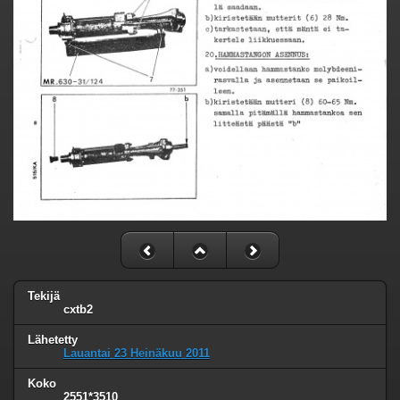
Tekijä
cxtb2
Lähetetty
Lauantai 23 Heinäkuu 2011
Koko
2551*3510