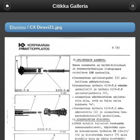
Citikka Galleria
Etusivu
/
CX Diravi21.jpg