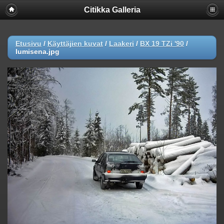
Citikka Galleria
Etusivu
/
Käyttäjien kuvat
/
Laakeri
/
BX 19 TZi '90
/
lumisena.jpg