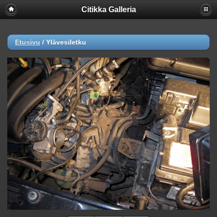
Citikka Galleria
Etusivu
/
Ylävesiletku