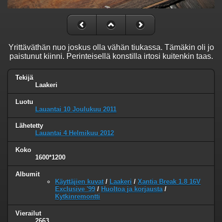
Yrittäväthän nuo joskus olla vähän tiukassa. Tämäkin oli jo
paistunut kiinni. Perinteisellä konstilla irtosi kuitenkin taas.
Tekijä
Laakeri
Luotu
Lauantai 10 Joulukuu 2011
Lähetetty
Lauantai 4 Helmikuu 2012
Koko
1600*1200
Albumit
Käyttäjien kuvat
/
Laakeri
/
Xantia Break 1.8 16V
Exclusive '99
/
Huoltoa ja korjausta
/
Kytkinremontti
Vierailut
2663