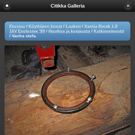
Citikka Galleria
Etusivu
/
Käyttäjien kuvat
/
Laakeri
/
Xantia Break 1.8
16V Exclusive '99
/
Huoltoa ja korjausta
/
Kytkinremontti
/
Vanha stefa