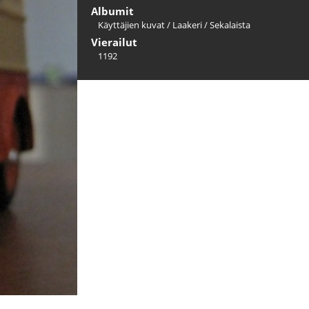
Albumit
Käyttäjien kuvat
/
Laakeri
/
Sekalaista
Vierailut
1192