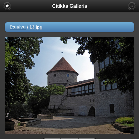
Citikka Galleria
Etusivu
/
13.jpg