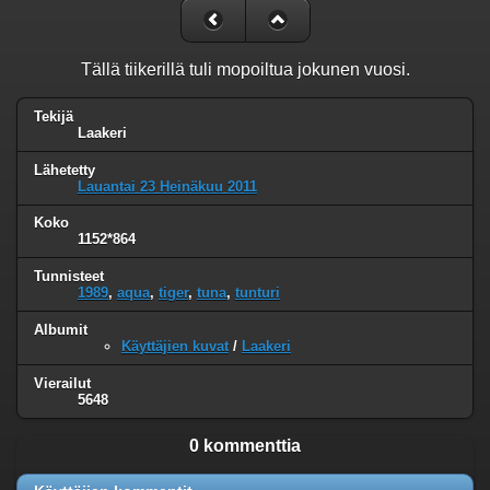
Tällä tiikerillä tuli mopoiltua jokunen vuosi.
Tekijä
Laakeri
Lähetetty
Lauantai 23 Heinäkuu 2011
Koko
1152*864
Tunnisteet
1989
,
aqua
,
tiger
,
tuna
,
tunturi
Albumit
Käyttäjien kuvat
/
Laakeri
Vierailut
5648
0 kommenttia