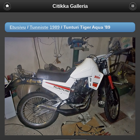
Citikka Galleria
Etusivu
/
Tunniste
1989
/
Tunturi Tiger Aqua '89