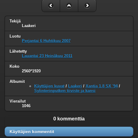
Tekijä
Laakeri
Luotu
Perjantai 6 Huhtikuu 2007
Lähetetty
Lauantai 23 Heinäkuu 2011
Koko
2560*1920
Albumit
Käyttäjien kuvat
/
Laakeri
/
Xantia 1.8 SX '94
/
Sylinterinputken tiiviste ja kansi
Vierailut
1046
0 kommenttia
Käyttäjien kommentit