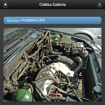
Citikka Galleria
Etusivu
/
P1020413.JPG