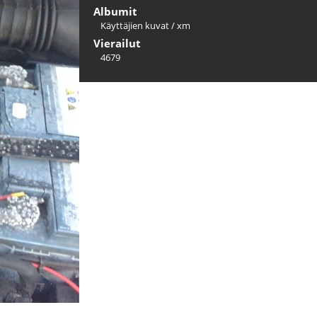
Albumit
Käyttäjien kuvat
/
xm
Vierailut
4679