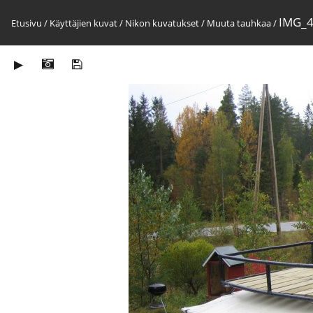
IMG_
Etusivu
/
Käyttäjien kuvat
/
Nikon kuvatukset
/
Muuta tauhkaa
/