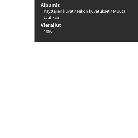
Albumit
Käyttäjien kuvat
/
Nikon kuvatukset
/
Muuta
tauhkaa
Vierailut
1096