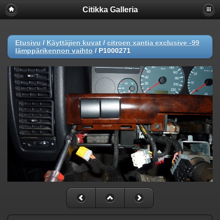
Citikka Galleria
Etusivu
/
Käyttäjien kuvat
/
citroen xantia exclusive -99
lämppärikennon vaihto
/
P1000271