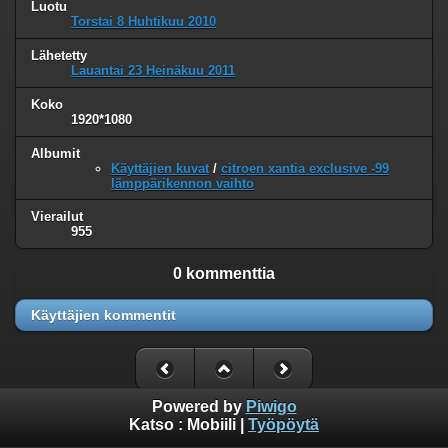
Luotu
Torstai 8 Huhtikuu 2010
Lähetetty
Lauantai 23 Heinäkuu 2011
Koko
1920*1080
Albumit
Käyttäjien kuvat
/
citroen xantia exclusive -99
lämppärikennon vaihto
Vierailut
955
0 kommenttia
Käyttäjien kommentit
Powered by
Piwigo
Katso :
Mobiili
|
Työpöytä