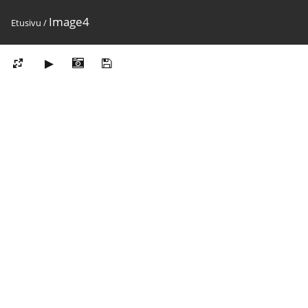
Image4
Etusivu
/