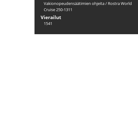
Vakionopeudensäätimien ohjeita
/
Rostra World
Cruise 250-1311
Vierailut
1541