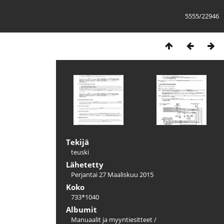
5555/22946
Tekijä
teuski
Lähetetty
Perjantai 27 Maaliskuu 2015
Koko
733*1040
Albumit
Manuaalit ja myyntiesitteet
/