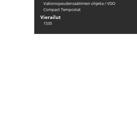
Vakionopeudensäätimien ohjeita
/
VDO
Compact Tempostat
Vierailut
1535