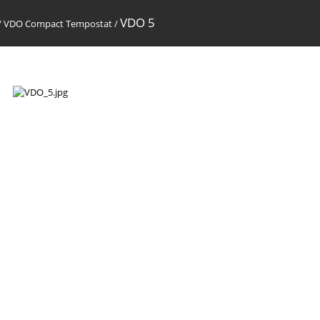
VDO 5
/
VDO Compact Tempostat
/