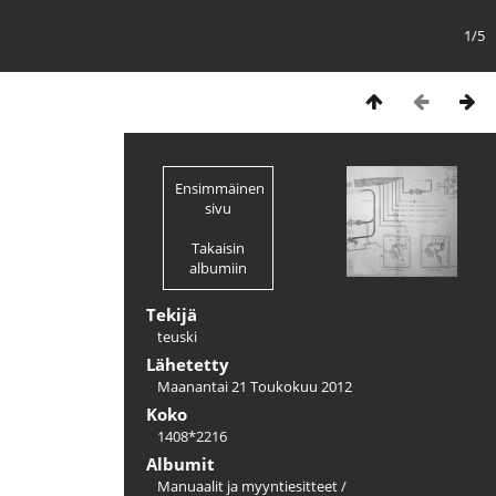
1/5
Ensimmäinen
sivu
Takaisin
albumiin
Tekijä
teuski
Lähetetty
Maanantai 21 Toukokuu 2012
Koko
1408*2216
Albumit
Manuaalit ja myyntiesitteet
/