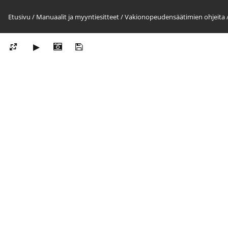
Etusivu
/
Manuaalit ja myyntiesitteet
/
Vakionopeudensäätimien ohjeita