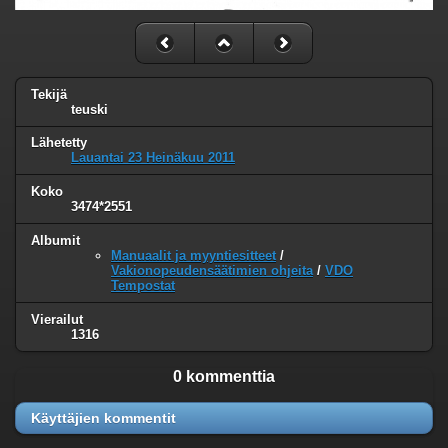
Tekijä
teuski
Lähetetty
Lauantai 23 Heinäkuu 2011
Koko
3474*2551
Albumit
Manuaalit ja myyntiesitteet
/
Vakionopeudensäätimien ohjeita
/
VDO
Tempostat
Vierailut
1316
0 kommenttia
Käyttäjien kommentit