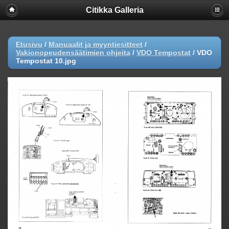
Citikka Galleria
Etusivu
/
Manuaalit ja myyntiesitteet
/
Vakionopeudensäätimien ohjeita
/
VDO Tempostat
/
VDO
Tempostat 10.jpg