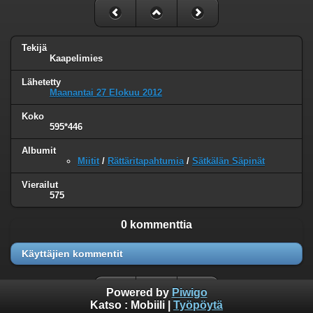
Tekijä
Kaapelimies
Lähetetty
Maanantai 27 Elokuu 2012
Koko
595*446
Albumit
Miitit
/
Rättäritapahtumia
/
Sätkälän Säpinät
Vierailut
575
0 kommenttia
Käyttäjien kommentit
Powered by
Piwigo
Katso :
Mobiili
|
Työpöytä