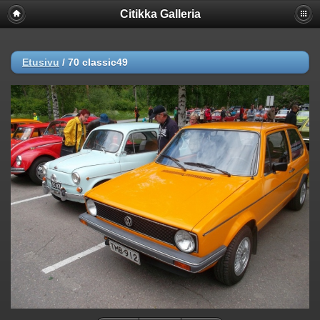
Citikka Galleria
Etusivu
/
70 classic49