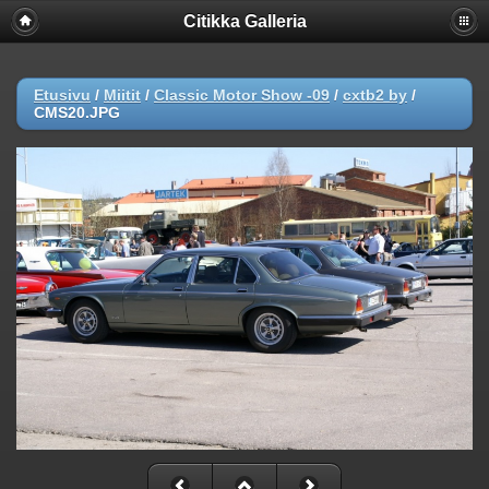
Citikka Galleria
Etusivu
/
Miitit
/
Classic Motor Show -09
/
cxtb2 by
/
CMS20.JPG