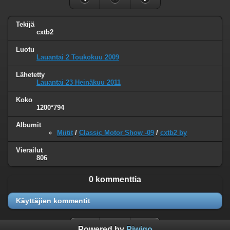
Tekijä
cxtb2
Luotu
Lauantai 2 Toukokuu 2009
Lähetetty
Lauantai 23 Heinäkuu 2011
Koko
1200*794
Albumit
Miitit
/
Classic Motor Show -09
/
cxtb2 by
Vierailut
806
0 kommenttia
Käyttäjien kommentit
Powered by
Piwigo