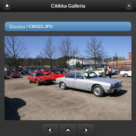
Citikka Galleria
Etusivu
/
CMS23.JPG