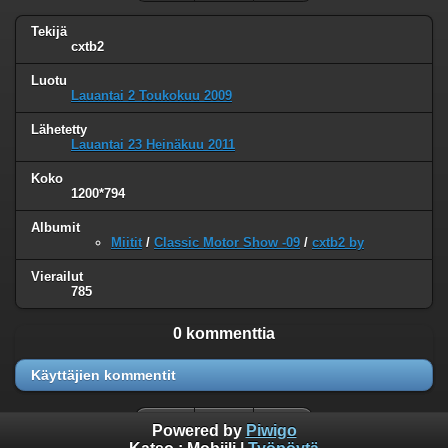
Tekijä
cxtb2
Luotu
Lauantai 2 Toukokuu 2009
Lähetetty
Lauantai 23 Heinäkuu 2011
Koko
1200*794
Albumit
Miitit
/
Classic Motor Show -09
/
cxtb2 by
Vierailut
785
0 kommenttia
Käyttäjien kommentit
Powered by
Piwigo