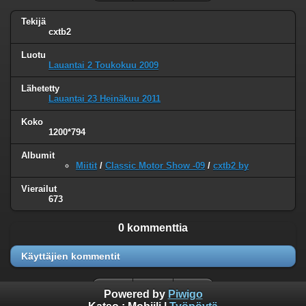
Tekijä
cxtb2
Luotu
Lauantai 2 Toukokuu 2009
Lähetetty
Lauantai 23 Heinäkuu 2011
Koko
1200*794
Albumit
Miitit
/
Classic Motor Show -09
/
cxtb2 by
Vierailut
673
0 kommenttia
Käyttäjien kommentit
Powered by
Piwigo