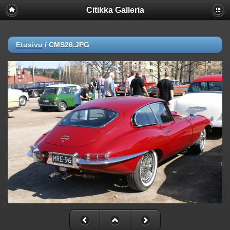
Citikka Galleria
Etusivu
/
CMS26.JPG