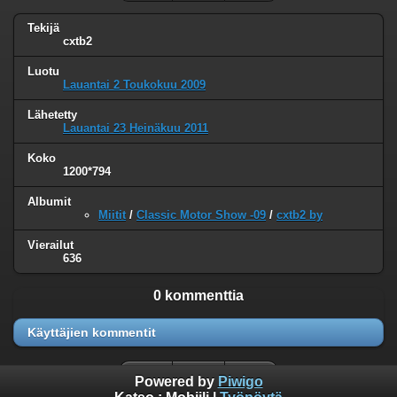
Tekijä
cxtb2
Luotu
Lauantai 2 Toukokuu 2009
Lähetetty
Lauantai 23 Heinäkuu 2011
Koko
1200*794
Albumit
Miitit
/
Classic Motor Show -09
/
cxtb2 by
Vierailut
636
0 kommenttia
Käyttäjien kommentit
Powered by
Piwigo