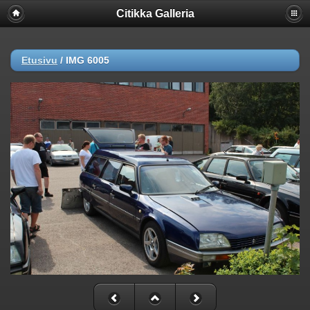
Citikka Galleria
Etusivu
/
IMG 6005