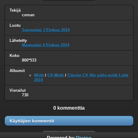
Tekijä
cxman
Luotu
Sunnuntai 3 Elokuu 2014
Lähetetty
Maanantai 4 Elokuu 2014
Koko
800*533
Albumit
Miitit
/
CX-Miitti
/
Citroën CX 40v juhla-miitti Lahti
2014
Vierailut
730
0 kommenttia
Käyttäjien kommentit
Powered by
Piwigo