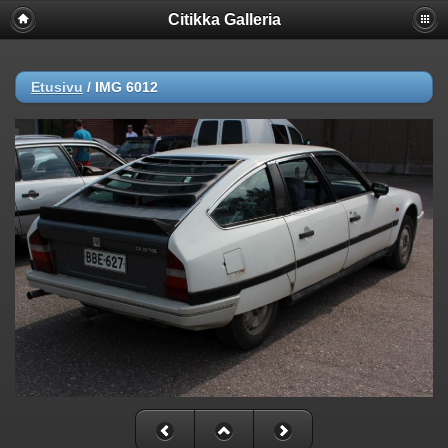
Citikka Galleria
Etusivu
/
IMG 6012