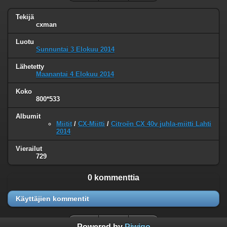
Tekijä
cxman
Luotu
Sunnuntai 3 Elokuu 2014
Lähetetty
Maanantai 4 Elokuu 2014
Koko
800*533
Albumit
Miitit
/
CX-Miitti
/
Citroën CX 40v juhla-miitti Lahti
2014
Vierailut
729
0 kommenttia
Käyttäjien kommentit
Powered by
Piwigo